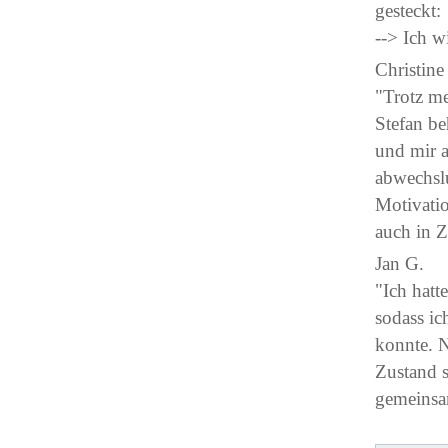
gesteckt:
--> Ich w
Christine
"Trotz m
Stefan b
und mir a
abwechslu
Motivatio
auch in 
Jan G.
"Ich hatt
sodass i
konnte. N
Zustand s
gemeinsam