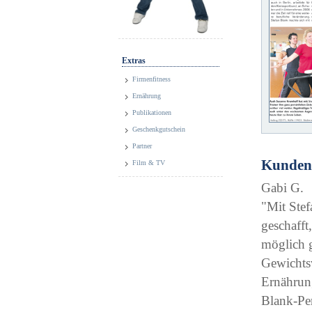
Extras
Firmenfitness
Ernährung
Publikationen
Geschenkgutschein
Partner
Kunden
Film & TV
Gabi G.
"Mit Stef
geschafft
möglich g
Gewichtsv
Ernährung
Blank-Per