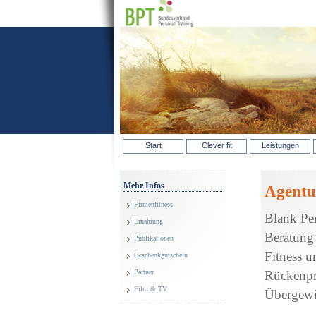
Start
Clever fit
Leistungen
Mehr Infos
Agentu
Firmenfitness
Blank Per
Ernährung
Beratung 
Publikationen
Fitness u
Geschenkgutschein
Rückenpr
Partner
Film & TV
Übergewi