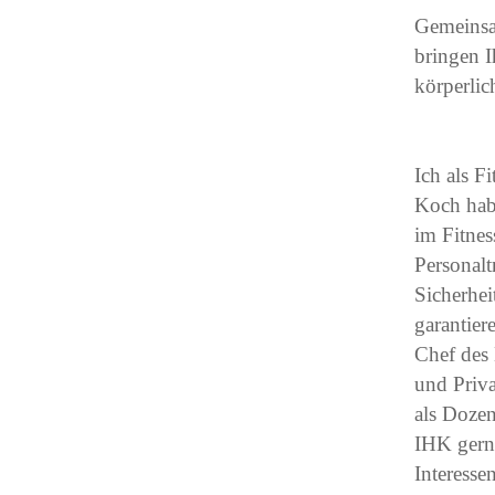
Gemeinsam
bringen 
körperlic
Ich als F
Koch hab
im Fitnes
Personalt
Sicherhe
garantier
Chef des 
und Priv
als Doze
IHK gerne
Interessen